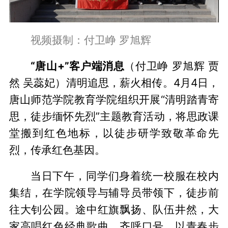
视频摄制：付卫峥 罗旭辉
“唐山+”客户端消息
（付卫峥 罗旭辉 贾
然 吴蕊妃）清明追思，薪火相传。4月4日，
唐山师范学院教育学院组织开展“清明踏青寄
思，徒步缅怀先烈”主题教育活动，将思政课
堂搬到红色地标，以徒步研学致敬革命先
烈，传承红色基因。
当日下午，同学们身着统一校服在校内
集结，在学院领导与辅导员带领下，徒步前
往大钊公园。途中红旗飘扬、队伍井然，大
家高唱红色经典歌曲、齐呼口号，以青春步